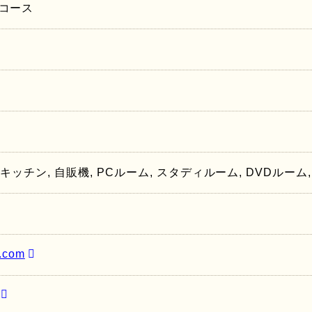
コース
 キッチン, 自販機, PCルーム, スタディルーム, DVDルー
h.com