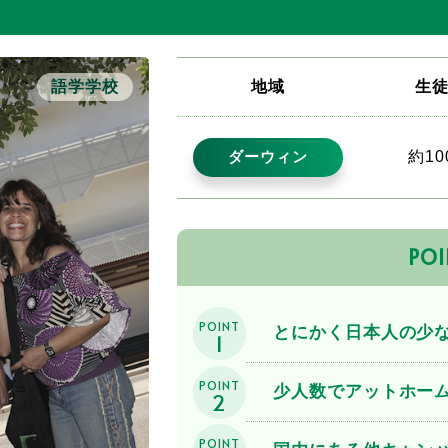
語学学校
地域
生
約10
ダーウィン
POI
POINT
とにかく日本人の少
1
POINT
少人数でアットホー
2
POINT