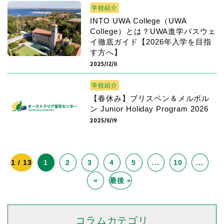
学校紹介
INTO UWA College（UWA
College）とは？UWA進学パスウェ
イ徹底ガイド【2026年入学を目指
す方へ】
2025/12/11
学校紹介
【春休み】ブリスベン＆メルボル
ン Junior Holiday Program 2026
2025/11/19
1 / 13
1
2
3
4
5
...
10
...
»
最後 »
コラムカテゴリ