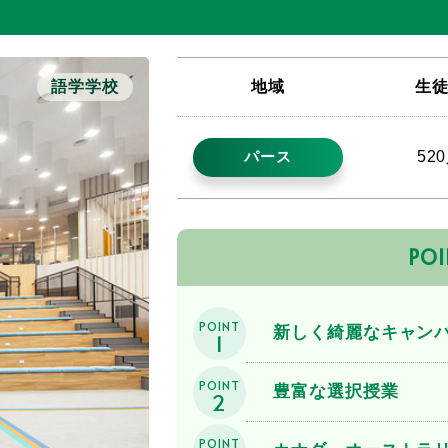
語学学校
地域
生
52
パース
POI
POINT
新しく綺麗なキャン
1
POINT
豊富な選択授業
2
POINT