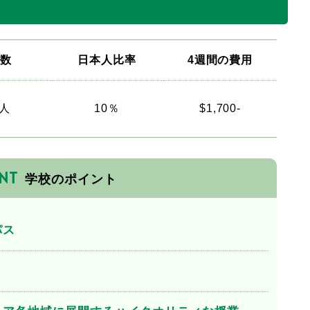
徒数
日本人比率
4週間の費用
0人
10％
$1,700-
NT
学校のポイント
パス