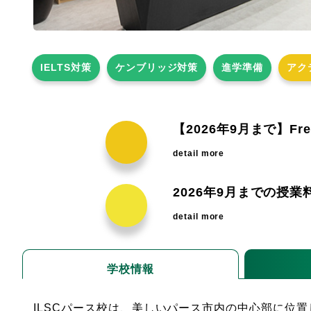
IELTS対策
ケンブリッジ対策
進学準備
アク
【2026年9月まで】F
detail more
2026年9月までの授
detail more
学校情報
ILSCパース校は、美しいパース市内の中心部に位