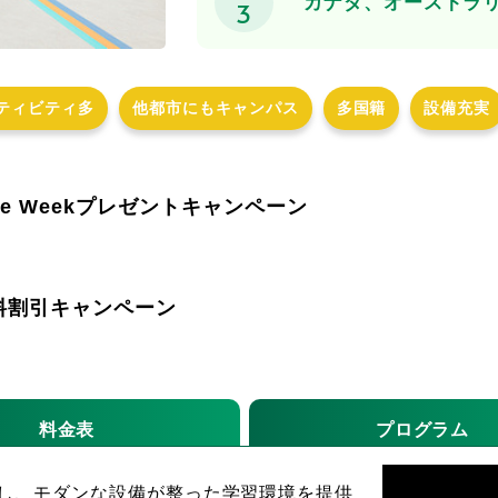
カナダ、オーストラ
3
ティビティ多
他都市にもキャンパス
多国籍
設備充実
ree Weekプレゼントキャンペーン
業料割引キャンペーン
料金表
プログラム
置し、モダンな設備が整った学習環境を提供