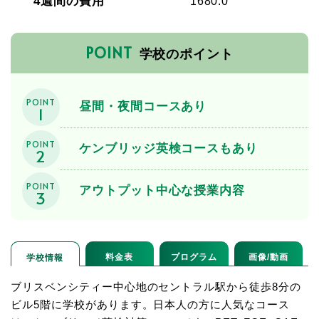
4週間の費用
1680.0
POINT
学校のポイント
POINT
昼間・夜間コースあり
1
POINT
ケンブリッジ英検コースもあり
2
POINT
アウトプット中心な授業内容
3
料金表
プログラム
画像/動画
学校情報
ブリスベンシティー中心地のセントラル駅から徒歩8分の
ビル5階に学校があります。日本人の方に人気なコース