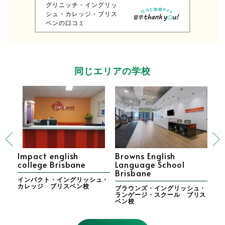
グリニッチ・イングリッ
シュ・カレッジ・ブリス
ベンの口コミ
同じエリアの学校
Impact english
Browns English
La
college Brisbane
Language School
La
Brisbane
Br
ン・
インパクト・イングリッシュ・
カレッジ ブリスベン校
ブラウンズ・イングリッシュ・
ラ
ランゲージ・スクール ブリス
ュ
ベン校
リ