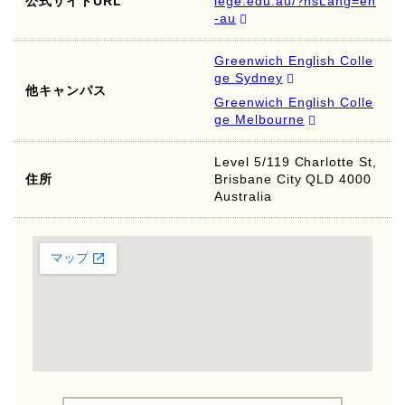
公式サイトURL
lege.edu.au/?hsLang=en
-au
Greenwich English Colle
ge Sydney
他キャンパス
Greenwich English Colle
ge Melbourne
Level 5/119 Charlotte St,
住所
Brisbane City QLD 4000
Australia