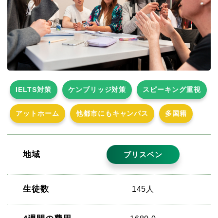
IELTS対策
ケンブリッジ対策
スピーキング重視
アットホーム
他都市にもキャンパス
多国籍
地域
ブリスベン
生徒数
145人