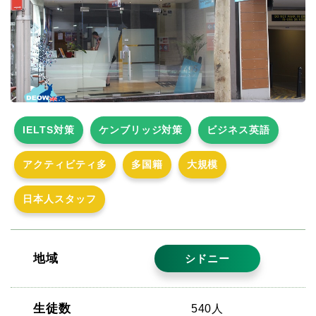
IELTS対策
ケンブリッジ対策
ビジネス英語
アクティビティ多
多国籍
大規模
日本人スタッフ
地域
シドニー
生徒数
540人