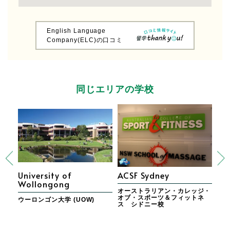
English Language
Company(ELC)の口コミ
同じエリアの学校
University of
ACSF Sydney
AP
Wollongong
オーストラリアン・カレッジ・
エ
オブ・スポーツ＆フィットネ
ブ
ン・
ウーロンゴン大学 (UOW)
ス シドニー校
ニ
ン校