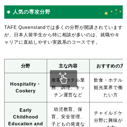
人気の専攻分野
TAFE Queenslandでは多くの分野が開講されています
が、日本人留学生から特に相談が多いのは、就職やキ
ャリアに直結しやすい実践系のコースです。
分野
主な内容
おすすめの方
接客、ホテル業
飲食・ホテル
Hospitality・
務、調理、キッ
観光業界で働
Cookery
チン運営など
たい方
幼児教育、保
Early
チャイルドケ
育、安全管理、
Childhood
分野に興味が
Education and
子どもの発達な