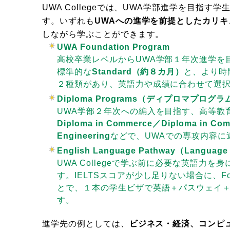
UWA Collegeでは、UWA学部進学を目指
す。いずれも
UWAへの進学を前提としたカリキ
しながら学ぶことができます。
UWA Foundation Program
高校卒業レベルからUWA学部１年次進学を
標準的な
Standard（約８カ月）
と、より時
２種類があり、英語力や成績に合わせて選
Diploma Programs（ディプロマプログラ
UWA学部２年次への編入を目指す、高等教
Diploma in Commerce／Diploma in Comp
Engineering
などで、UWAでの専攻内容に
English Language Pathway（Language
UWA Collegeで学ぶ前に必要な英語力
す。IELTSスコアが少し足りない場合に、Found
とで、１本の学生ビザで英語＋パスウェイ＋
す。
進学先の例としては、
ビジネス・経済、コンピ