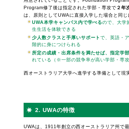
用意されていることです。Foundation Prog
Program修了後は指定された学部・専攻で
２年
は、原則としてUWAに直接入学した場合と同
UWA本学キャンパス内で学べる
ので、大学
生生活を体験できる
少人数クラスと手厚いサポート
で、英語・
階的に身につけられる
所定の成績・出席条件を満たせば、指定学
れている（※一部の競争率が高い学部・専
西オーストラリア大学へ進学する準備として現
2. UWAの特徴
UWAは、1911年創立の西オーストラリア州