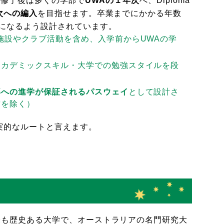
ram修了後は多くの学部で
UWAの１年次
へ、Diploma
次への編入
を目指せます。卒業までにかかる年数
じになるよう設計されています。
施設やクラブ活動を含め、入学前からUWAの学
アカデミックスキル・大学での勉強スタイルを段
部への進学が保証されるパスウェイ
として設計さ
攻を除く）
実的なルートと言えます。
で最も歴史ある大学で、オーストラリアの名門研究大