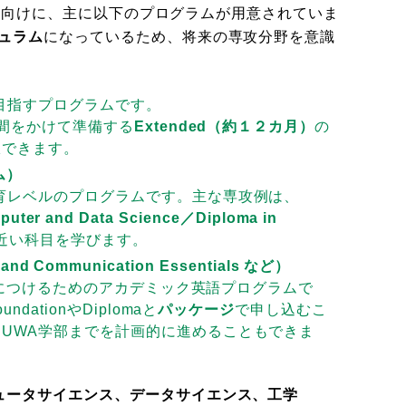
す学生向けに、主に以下のプログラムが用意されていま
ュラム
になっているため、将来の専攻分野を意識
目指すプログラムです。
間をかけて準備する
Extended（約１２カ月）
の
択できます。
ム）
育レベルのプログラムです。主な専攻例は、
uter and Data Science／Diploma in
近い科目を学びます。
 and Communication Essentials など）
を身につけるためのアカデミック英語プログラムで
ationやDiplomaと
パッケージ
で申し込むこ
UWA学部までを計画的に進めることもできま
ュータサイエンス、データサイエンス、工学