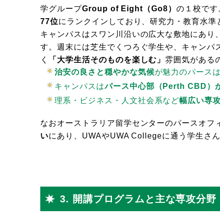
学グループ
Group of Eight（Go8）
の１校です。QS
77位
にランクインしており、研究力・教育水準
キャンパスはスワン川沿いの広大な敷地にあり
す。週末には芝生でくつろぐ学生や、キャンパ
く
「大学生活そのものを楽しむ」
雰囲気がある
治安の良さと穏やかな気候
が魅力のパース
キャンパスは
パース中心部（Perth CBD
理系・ビジネス・人文社会系など
幅広い専
なおオーストラリア留学センターのパースオフ
い
にあり、UWAやUWA Collegeに通う学
3. 開講プログラムと主な専攻分野